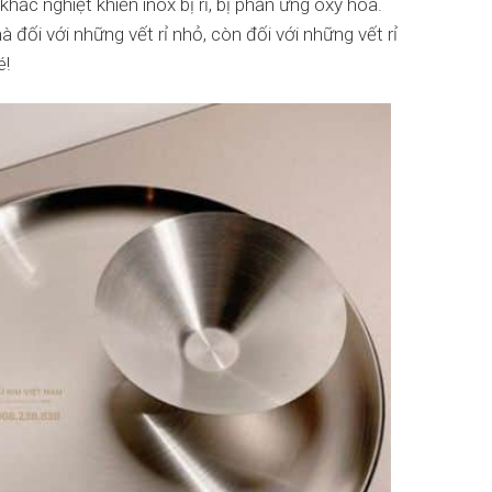
ắc nghiệt khiến inox bị rỉ, bị phản ứng oxy hóa.
đối với những vết rỉ nhỏ, còn đối với những vết rỉ
é!