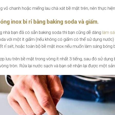
g vỏ chanh hoặc miếng lau chà xát bề mặt trên, nên thực hiện 
óng inox bi rỉ bằng baking soda và giấm.
g nhà bạn đã có sẵn baking soda thì bạn cũng dễ dàng
làm sá
oda với một ít giấm (nếu không có giấm có thể sử dụng nước) 
vết rỉ sét, hoặc toàn bộ bề mặt inox nếu muốn làm sáng bóng 
p lưu trên bề mặt trong vòng ít nhất 3 tiếng, sau đó sử dụng 
 vòng tròn. Rửa lại nước sạch và bạn sẽ nhận lại được một s