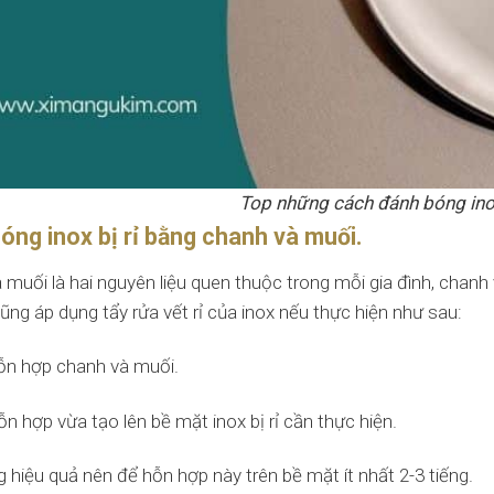
Top những cách đánh bóng inox 
óng inox bị rỉ bằng chanh và muối.
 muối là hai nguyên liệu quen thuộc trong mỗi gia đình, chan
ũng áp dụng tẩy rửa vết rỉ của inox nếu thực hiện như sau:
ỗn hợp chanh và muối.
n hợp vừa tạo lên bề mặt inox bị rỉ cần thực hiện.
 hiệu quả nên để hỗn hợp này trên bề mặt ít nhất 2-3 tiếng.