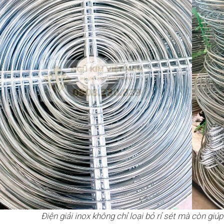
Điện giải inox không chỉ loại bỏ rỉ sét mà còn giú