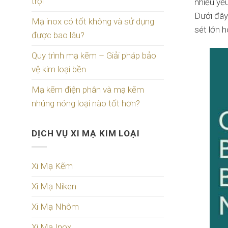
trội
nhiều yế
Dưới đây 
Mạ inox có tốt không và sử dụng
sét lớn 
được bao lâu?
Quy trình mạ kẽm – Giải pháp bảo
vệ kim loại bền
Mạ kẽm điện phân và mạ kẽm
nhúng nóng loại nào tốt hơn?
DỊCH VỤ XI MẠ KIM LOẠI
Xi Mạ Kẽm
Xi Mạ Niken
Xi Mạ Nhôm
Xi Mạ Inox