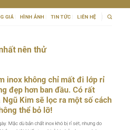
G GIÁ
HÌNH ẢNH
TIN TỨC
LIÊN HỆ
 nhất nên thử
m inox không chỉ mất đi lớp rỉ
g đẹp hơn ban đầu. Có rất
 Ngũ Kim sẽ lọc ra một số cách
hông thể bỏ lỡ!
gày. Mặc dù bản chất inox khó bị rỉ sét, nhưng do