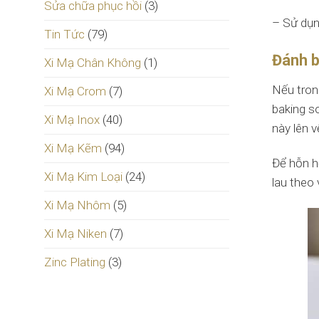
Sửa chữa phục hồi
(3)
– Sử dụn
Tin Tức
(79)
Đánh b
Xi Mạ Chân Không
(1)
Nếu tron
Xi Mạ Crom
(7)
baking s
Xi Mạ Inox
(40)
này lên 
Xi Mạ Kẽm
(94)
Để hỗn hợ
Xi Mạ Kim Loại
(24)
lau theo
Xi Mạ Nhôm
(5)
Xi Mạ Niken
(7)
Zinc Plating
(3)