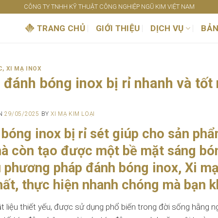
CÔNG TY TNHH KỸ THUẬT CÔNG NGHIỆP NGŨ KIM VIỆT NAM
TRANG CHỦ
GIỚI THIỆU
DỊCH VỤ
BẢN
C
,
XI MẠ INOX
 đánh bóng inox bị rỉ nhanh và tốt
ON
29/05/2025
BY
XI MẠ KIM LOẠI
bóng inox bị rỉ sét giúp cho sản phẩ
à còn tạo được một bề mặt sáng bón
 phương pháp đánh bóng inox, Xi mạ
hất, thực hiện nhanh chóng mà bạn k
ật liệu thiết yếu, được sử dụng phổ biến trong đời sống hằng n