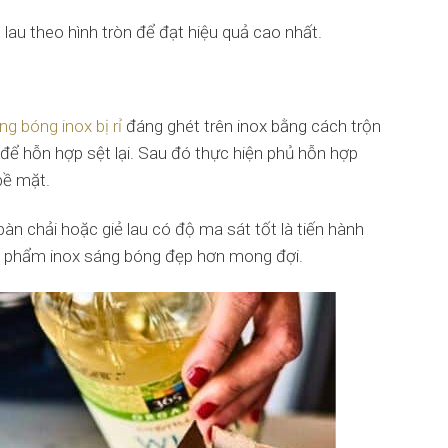
lau theo hình tròn để đạt hiệu quả cao nhất.
ng bóng inox bị rỉ
đáng ghét trên inox bằng cách trộn
để hỗn hợp sệt lại. Sau đó thực hiện phủ hỗn hợp
bề mặt.
bàn chải hoặc giẻ lau có độ ma sát tốt là tiến hành
ản phẩm inox sáng bóng đẹp hơn mong đợi.