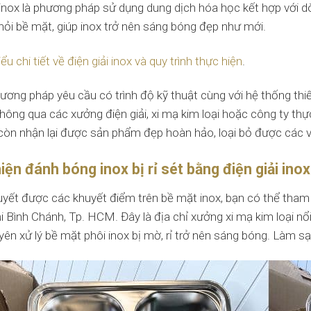
 inox là phương pháp sử dụng dung dịch hóa học kết hợp với dòng
khỏi bề mặt, giúp inox trở nên sáng bóng đẹp như mới.
ểu chi tiết về điện giải inox và quy trình thực hiện
.
ương pháp yêu cầu có trình độ kỹ thuật cùng với hệ thống thiế
ông qua các xưởng điện giải, xi mạ kim loại hoặc công ty thực 
 còn nhận lại được sản phẩm đẹp hoàn hảo, loại bỏ được các 
iện đánh bóng inox bị rỉ sét bằng điện giải ino
quyết được các khuyết điểm trên bề mặt inox, bạn có thể tha
ại Bình Chánh, Tp. HCM. Đây là địa chỉ xưởng xi mạ kim loại nổi
yên xử lý bề mặt phôi inox bị mờ, rỉ trở nên sáng bóng. Làm sạ