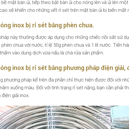
 bề mặt bàn ủi, tiếp theo bật bàn ủi cho nóng lên và ủi lên m
cao sẽ khiến cho những vết rỉ sét trên mặt bàn ủi bị biến mất
óng inox bị rỉ sét bằng phèn chua.
háp này thường được áp dụng cho những chiếc nồi sắt sử dụn
 phèn chua với nước, tỉ lệ 50g phèn chua và 1 lít nước. Tiến 
 thấm vào dung dịch vừa nấu là chà rửa sản phẩm.
óng inox bị rỉ sét bằng phương pháp điện giải, 
g phương pháp kể trên đa phần chỉ thực hiện được đối với nh
 năm xuống màu. Đối với tình trạng rỉ sét nặng, bạn cần phải 
 điện giải inox.