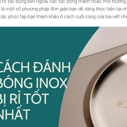
u tố tác động bên ngoài, các tác động mạnh hoặc môi trường kh
là một số phương pháp đơn giản bạn dễ dàng thực hiện tại nhà 
hoặc phức tạp bạn tham khảo ở cách cuối cùng của bài viết nh