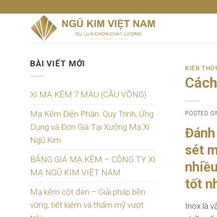
Skip
to
content
BÀI VIẾT MỚI
KIẾN THỨ
Cách
XI MẠ KẼM 7 MÀU (CẦU VỒNG)
Mạ Kẽm Điện Phân: Quy Trình, Ứng
POSTED 
Dụng và Đơn Giá Tại Xưởng Mạ Xi
Đánh 
Ngũ Kim
sét m
BẢNG GIÁ MẠ KẼM – CÔNG TY XI
nhiều
MẠ NGŨ KIM VIỆT NAM
tốt n
Mạ kẽm cột đèn – Giải pháp bền
vững, tiết kiệm và thẩm mỹ vượt
Inox là v