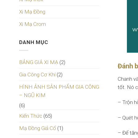
Xi Mạ Đồng
Xi Mạ Crom
DANH MỤC
BẢNG GIÁ XI MẠ
(2)
Đánh b
Gia Công Cơ Khí
(2)
Chanh và
HÌNH ẢNH SẢN PHẨM GIA CÔNG
tốt. Nó c
– NGŨ KIM
– Trộn h
(6)
Kiến Thức
(65)
– Quét hỗ
Mạ Đồng Giả Cổ
(1)
– Để tăng