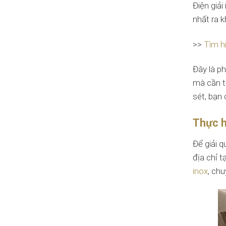
Điện giải
nhất ra 
>>
Tìm hi
Đây là ph
mà cần th
sét, bạn
Thực h
Để giải 
địa chỉ t
inox
, chu