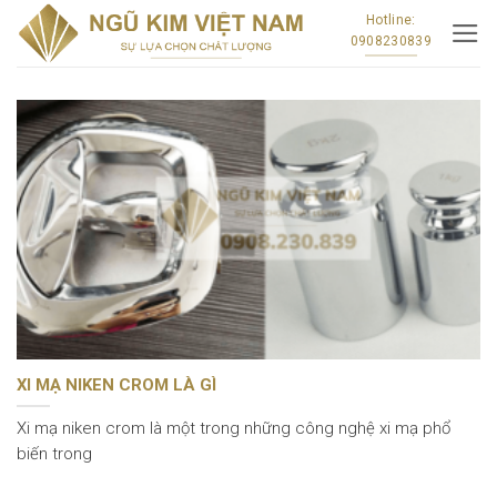
Skip
Hotline:
0908230839
to
content
XI MẠ NIKEN CROM LÀ GÌ
Xi mạ niken crom là một trong những công nghệ xi mạ phổ
biến trong