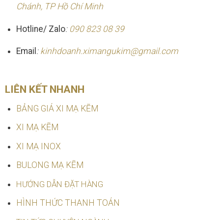
Chánh, TP Hồ Chí Minh
Hotline/ Zalo
:
090 823 08 39
Email
:
kinhdoanh.ximangukim@gmail.com
LIÊN KẾT NHANH
BẢNG GIÁ XI MẠ KẼM
XI MẠ KẼM
XI MẠ INOX
BULONG MẠ KẼM
HƯỚNG DẪN ĐẶT HÀNG
HÌNH THỨC THANH TOÁN