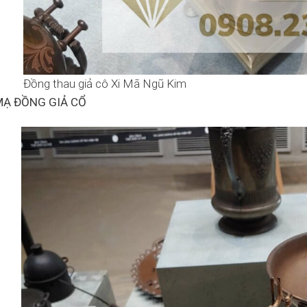
Đồng thau giả cô Xi Mã Ngũ Kim
MẠ ĐỒNG GIẢ CỔ