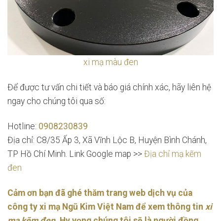
xi mạ màu đen
Để được tư vấn chi tiết và báo giá chính xác, hãy liên hệ
ngay cho chúng tôi qua số:
Hotline:
0908230839
Địa chỉ: C8/35 Ấp 3, Xã Vĩnh Lộc B, Huyện Bình Chánh,
TP Hồ Chí Minh. Link Google map >>
Địa chỉ mạ kẽm
đen
Cảm ơn bạn đã ghé thăm trang web dịch vụ của
công ty xi mạ Ngũ Kim Việt Nam để xem thông tin
xi
mạ kẽm đen
. Hy vọng chúng tôi sẽ là người đồng