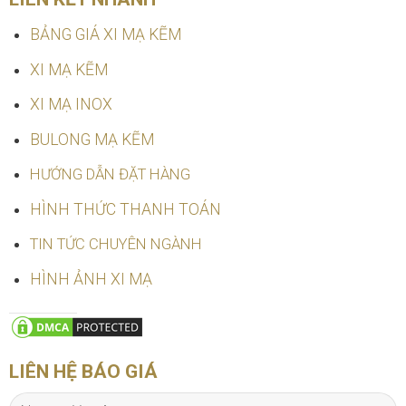
BẢNG GIÁ XI MẠ KẼM
XI MẠ KẼM
XI MẠ INOX
BULONG MẠ KẼM
HƯỚNG DẪN ĐẶT HÀNG
HÌNH THỨC THANH TOÁN
TIN TỨC CHUYÊN NGÀNH
HÌNH ẢNH XI MẠ
LIÊN HỆ BÁO GIÁ