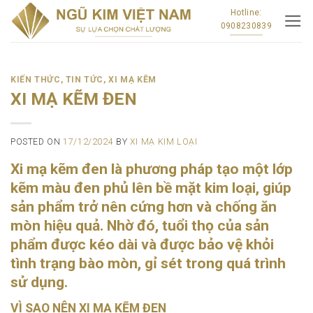
Skip
Hotline:
0908230839
to
content
KIẾN THỨC
,
TIN TỨC
,
XI MẠ KẼM
XI MẠ KẼM ĐEN
POSTED ON
17/12/2024
BY
XI MẠ KIM LOẠI
Xi mạ kẽm đen là phương pháp tạo một lớp
kẽm màu đen phủ lên bề mặt kim loại, giúp
sản phẩm trở nên cứng hơn và chống ăn
mòn hiệu quả. Nhờ đó, tuổi thọ của sản
phẩm được kéo dài và được bảo vệ khỏi
tình trạng bào mòn, gỉ sét trong quá trình
sử dụng.
VÌ SAO NÊN XI MẠ KẼM ĐEN