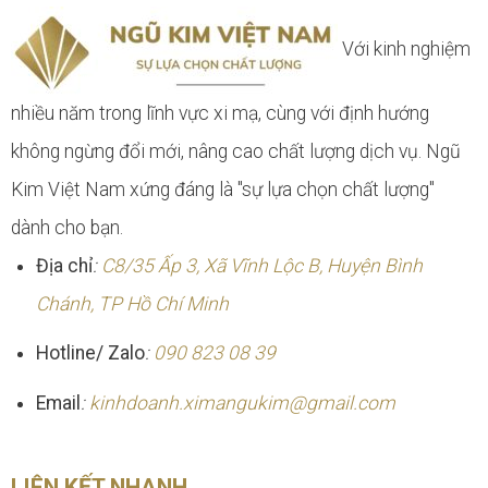
Với kinh nghiệm
nhiều năm trong lĩnh vực xi mạ, cùng với định hướng
không ngừng đổi mới, nâng cao chất lượng dịch vụ. Ngũ
Kim Việt Nam xứng đáng là "sự lựa chọn chất lượng"
dành cho bạn.
Địa chỉ
:
C8/35 Ấp 3, Xã Vĩnh Lộc B, Huyện Bình
Chánh, TP Hồ Chí Minh
Hotline/ Zalo
:
090 823 08 39
Email
:
kinhdoanh.ximangukim@gmail.com
LIÊN KẾT NHANH