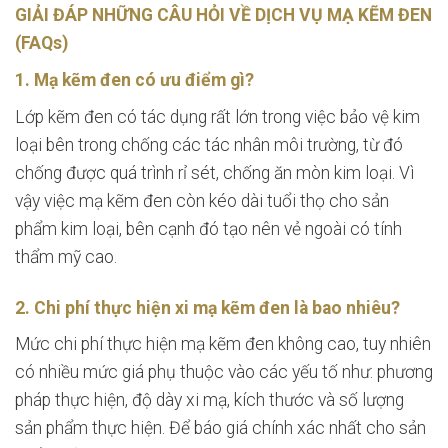
GIẢI ĐÁP NHỮNG CÂU HỎI VỀ DỊCH VỤ MẠ KẼM ĐEN
(FAQs)
1. Mạ kẽm đen có ưu điểm gì?
Lớp kẽm đen có tác dụng rất lớn trong việc bảo vệ kim
loại bên trong chống các tác nhân môi trường, từ đó
chống được quá trình rỉ sét, chống ăn mòn kim loại. Vì
vậy việc mạ kẽm đen còn kéo dài tuổi thọ cho sản
phẩm kim loại, bên cạnh đó tạo nên vẻ ngoài có tính
thẩm mỹ cao.
2. Chi phí thực hiện xi mạ kẽm đen là bao nhiêu?
Mức chi phí thực hiện mạ kẽm đen không cao, tuy nhiên
có nhiều mức giá phụ thuộc vào các yếu tố như: phương
pháp thực hiện, độ dày xi mạ, kích thước và số lượng
sản phẩm thực hiện. Để báo giá chính xác nhất cho sản