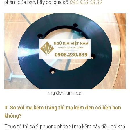
phẩm của bạn, hãy gọi qua số
090 823 08 39
mạ đen kim loại
3. So với mạ kẽm trắng thì mạ kẽm đen có bền hơn
không?
Thực tế thì cả 2 phương pháp xi mạ kẽm này đều có khả