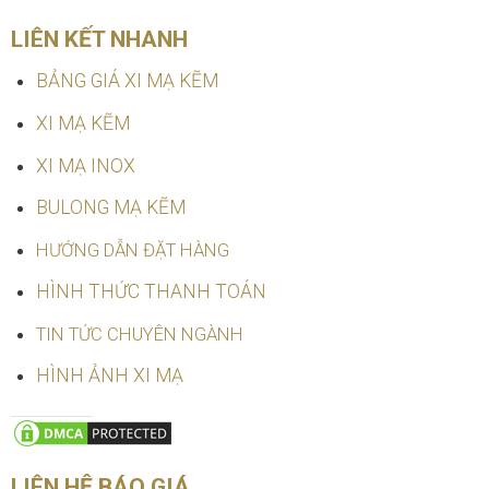
LIÊN KẾT NHANH
BẢNG GIÁ XI MẠ KẼM
XI MẠ KẼM
XI MẠ INOX
BULONG MẠ KẼM
HƯỚNG DẪN ĐẶT HÀNG
HÌNH THỨC THANH TOÁN
TIN TỨC CHUYÊN NGÀNH
HÌNH ẢNH XI MẠ
LIÊN HỆ BÁO GIÁ