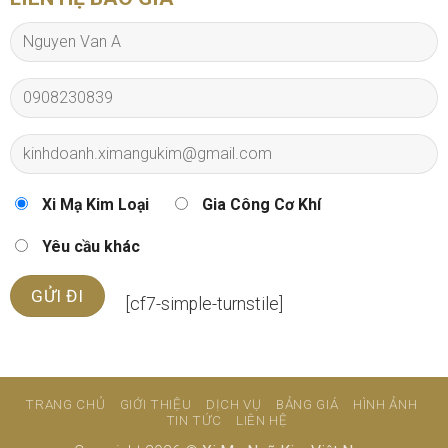
Xi Mạ Kim Loại
Gia Công Cơ Khí
Yêu cầu khác
[cf7-simple-turnstile]
TRANG CHỦ
GIỚI THIỆU
DỊCH VỤ
BẢNG GIÁ
HÌNH ẢNH
TIN TỨC
LIÊN HỆ