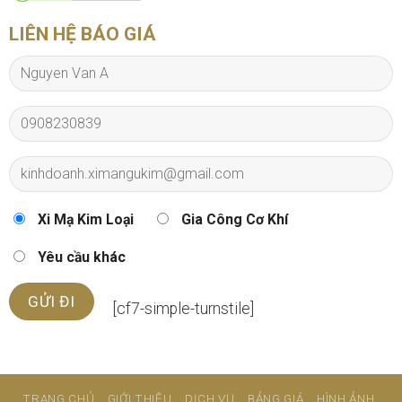
LIÊN HỆ BÁO GIÁ
Xi Mạ Kim Loại
Gia Công Cơ Khí
Yêu cầu khác
[cf7-simple-turnstile]
TRANG CHỦ
GIỚI THIỆU
DỊCH VỤ
BẢNG GIÁ
HÌNH ẢNH