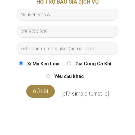
HỖ TRỢ BÁO GIÁ DỊCH VỤ
Xi Mạ Kim Loại
Gia Công Cơ Khí
Yêu cầu khác
[cf7-simple-turnstile]