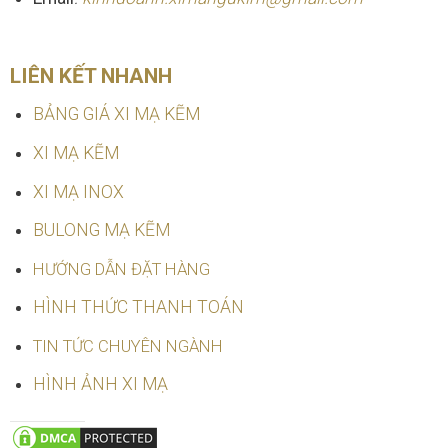
LIÊN KẾT NHANH
BẢNG GIÁ XI MẠ KẼM
XI MẠ KẼM
XI MẠ INOX
BULONG MẠ KẼM
HƯỚNG DẪN ĐẶT HÀNG
HÌNH THỨC THANH TOÁN
TIN TỨC CHUYÊN NGÀNH
HÌNH ẢNH XI MẠ