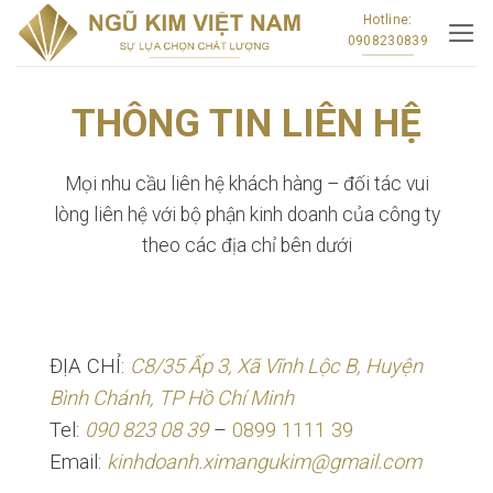
Skip
Hotline:
0908230839
to
content
THÔNG TIN LIÊN HỆ
Mọi nhu cầu liên hệ khách hàng – đối tác vui
lòng liên hệ với bộ phận kinh doanh của công ty
theo các địa chỉ bên dưới
ĐỊA CHỈ:
C8/35 Ấp 3, Xã Vĩnh Lộc B, Huyện
Bình Chánh, TP Hồ Chí Minh
Tel:
090 823 08 39
–
0899 1111 39
Email:
kinhdoanh.ximangukim@gmail.com