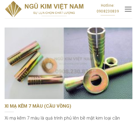
Skip
Hotline:
0908230839
to
content
XI MẠ KẼM 7 MÀU (CẦU VỒNG)
Xi mạ kẽm 7 màu là quá trình phủ lên bề mặt kim loại cần