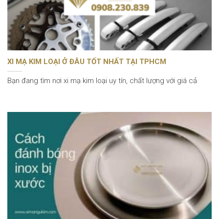
XI MẠ KIM LOẠI Ở ĐÂU TỐT NHẤT TẠI TPHCM
Bạn đang tìm nơi xi mạ kim loại uy tín, chất lượng với giá cả