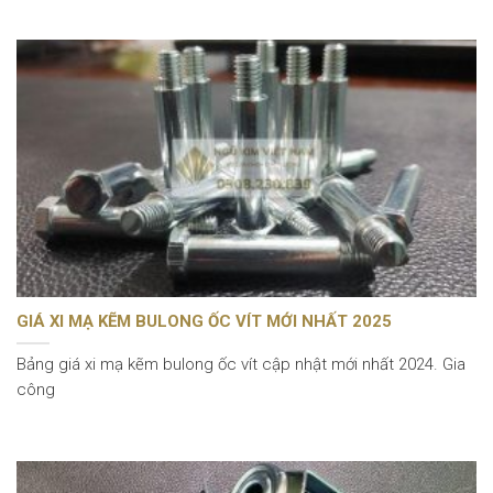
GIÁ XI MẠ KẼM BULONG ỐC VÍT MỚI NHẤT 2025
Bảng giá xi mạ kẽm bulong ốc vít cập nhật mới nhất 2024. Gia
công