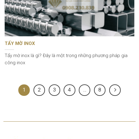
TẨY MỜ INOX
Tẩy mờ inox là gì? Đây là một trong những phương pháp gia
công inox
1
2
3
4
…
8