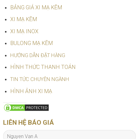
BẢNG GIÁ XI MẠ KẼM
XI MẠ KẼM
XI MẠ INOX
BULONG MẠ KẼM
HƯỚNG DẪN ĐẶT HÀNG
HÌNH THỨC THANH TOÁN
TIN TỨC CHUYÊN NGÀNH
HÌNH ẢNH XI MẠ
LIÊN HỆ BÁO GIÁ