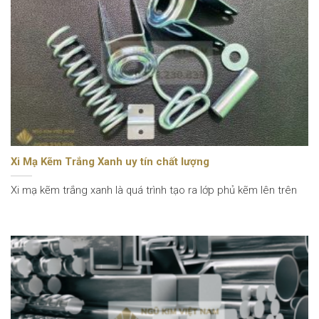
Xi Mạ Kẽm Trắng Xanh uy tín chất lượng
Xi mạ kẽm trắng xanh là quá trình tạo ra lớp phủ kẽm lên trên