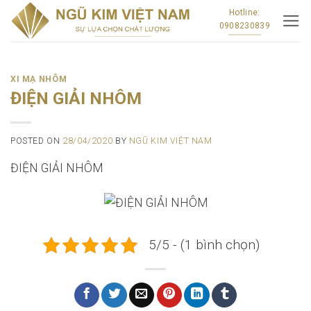
Skip
Hotline:
0908230839
to
content
XI MẠ NHÔM
ĐIỆN GIẢI NHÔM
POSTED ON
28/04/2020
BY
NGŨ KIM VIỆT NAM
ĐIỆN GIẢI NHÔM
5/5 - (1 bình chọn)