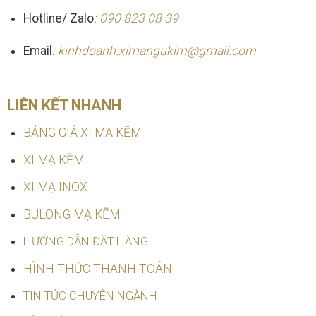
Hotline/ Zalo
:
090 823 08 39
Email
:
kinhdoanh.ximangukim@gmail.com
LIÊN KẾT NHANH
BẢNG GIÁ XI MẠ KẼM
XI MẠ KẼM
XI MẠ INOX
BULONG MẠ KẼM
HƯỚNG DẪN ĐẶT HÀNG
HÌNH THỨC THANH TOÁN
TIN TỨC CHUYÊN NGÀNH