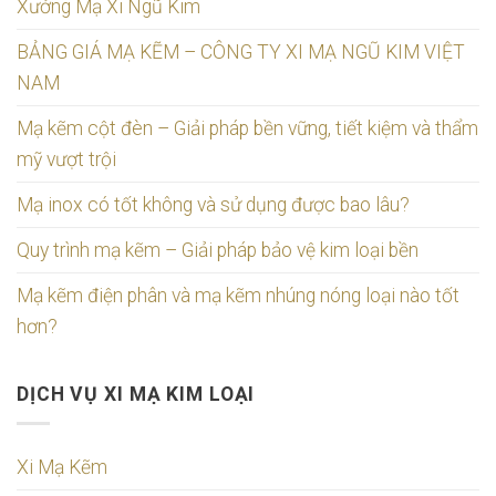
Xưởng Mạ Xi Ngũ Kim
BẢNG GIÁ MẠ KẼM – CÔNG TY XI MẠ NGŨ KIM VIỆT
NAM
Mạ kẽm cột đèn – Giải pháp bền vững, tiết kiệm và thẩm
mỹ vượt trội
Mạ inox có tốt không và sử dụng được bao lâu?
Quy trình mạ kẽm – Giải pháp bảo vệ kim loại bền
Mạ kẽm điện phân và mạ kẽm nhúng nóng loại nào tốt
hơn?
DỊCH VỤ XI MẠ KIM LOẠI
Xi Mạ Kẽm