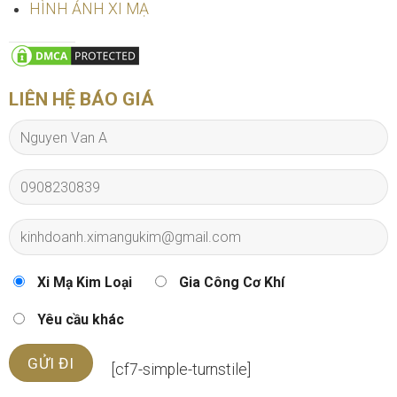
HÌNH ẢNH XI MẠ
LIÊN HỆ BÁO GIÁ
Xi Mạ Kim Loại
Gia Công Cơ Khí
Yêu cầu khác
[cf7-simple-turnstile]