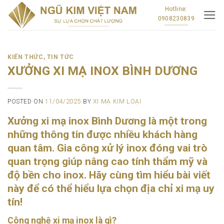
Skip
Hotline:
0908230839
to
content
KIẾN THỨC
,
TIN TỨC
XƯỞNG XI MẠ INOX BÌNH DƯƠNG
POSTED ON
11/04/2025
BY
XI MẠ KIM LOẠI
Xưởng xi mạ inox Bình Dương là một trong
những thông tin được nhiều khách hàng
quan tâm. Gia công xử lý inox đóng vai trò
quan trọng giúp nâng cao tính thẩm mỹ và
độ bền cho inox. Hãy cùng tìm hiểu bài viết
này để có thể hiểu lựa chọn địa chỉ xi mạ uy
tín!
Công nghệ xi mạ inox là gì?