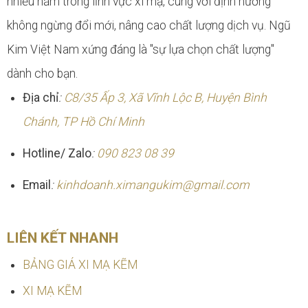
nhiều năm trong lĩnh vực xi mạ, cùng với định hướng
không ngừng đổi mới, nâng cao chất lượng dịch vụ. Ngũ
Kim Việt Nam xứng đáng là "sự lựa chọn chất lượng"
dành cho bạn.
Địa chỉ
:
C8/35 Ấp 3, Xã Vĩnh Lộc B, Huyện Bình
Chánh, TP Hồ Chí Minh
Hotline/ Zalo
:
090 823 08 39
Email
:
kinhdoanh.ximangukim@gmail.com
LIÊN KẾT NHANH
BẢNG GIÁ XI MẠ KẼM
XI MẠ KẼM