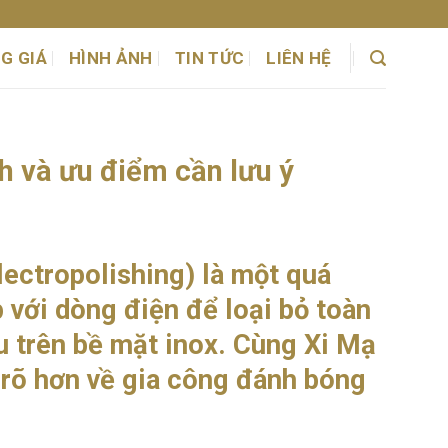
G GIÁ
HÌNH ẢNH
TIN TỨC
LIÊN HỆ
nh và ưu điểm cần lưu ý
lectropolishing) là một quá
 với dòng điện để loại bỏ toàn
 trên bề mặt inox. Cùng Xi Mạ
u rõ hơn về gia công đánh bóng