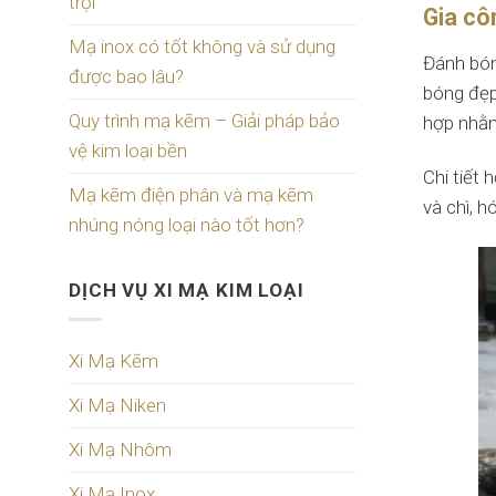
trội
Gia cô
Mạ inox có tốt không và sử dụng
Đánh bón
được bao lâu?
bóng đẹp
Quy trình mạ kẽm – Giải pháp bảo
hợp nhằm
vệ kim loại bền
Chi tiết
Mạ kẽm điện phân và mạ kẽm
và chì, h
nhúng nóng loại nào tốt hơn?
DỊCH VỤ XI MẠ KIM LOẠI
Xi Mạ Kẽm
Xi Mạ Niken
Xi Mạ Nhôm
Xi Mạ Inox