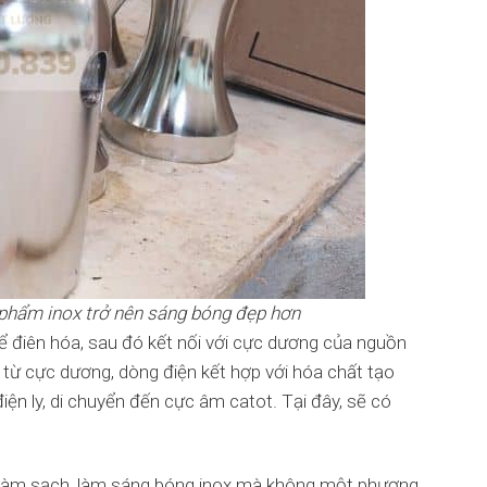
 phẩm inox trở nên sáng bóng đẹp hơn
 điên hóa, sau đó kết nối với cực dương của nguồn
 từ cực dương, dòng điện kết hợp với hóa chất tạo
iện ly, di chuyển đến cực âm catot. Tại đây, sẽ có
ể làm sạch, làm sáng bóng inox mà không một phương