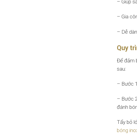
– Giúp s
– Gia côn
– Dễ dàn
Quy tr
Để đảm b
sau:
– Bước 1:
– Bước 2
đánh bón
Tẩy bỏ l
bóng ino