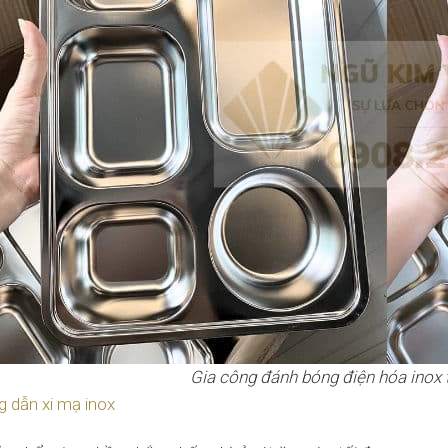
Gia công đánh bóng điện hóa inox 
 dẫn xi mạ inox