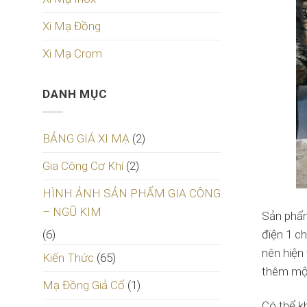
Xi Mạ Đồng
Xi Mạ Crom
DANH MỤC
BẢNG GIÁ XI MẠ
(2)
Gia Công Cơ Khí
(2)
HÌNH ẢNH SẢN PHẨM GIA CÔNG
– NGŨ KIM
Sản phẩm
(6)
điện 1 c
nên hiện 
Kiến Thức
(65)
thêm một
Mạ Đồng Giả Cổ
(1)
Có thể k