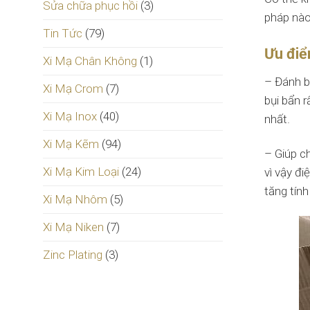
Sửa chữa phục hồi
(3)
pháp nào
Tin Tức
(79)
Ưu điể
Xi Mạ Chân Không
(1)
– Đánh b
Xi Mạ Crom
(7)
bụi bẩn 
Xi Mạ Inox
(40)
nhất.
Xi Mạ Kẽm
(94)
– Giúp c
Xi Mạ Kim Loại
(24)
vì vậy đ
tăng tín
Xi Mạ Nhôm
(5)
Xi Mạ Niken
(7)
Zinc Plating
(3)