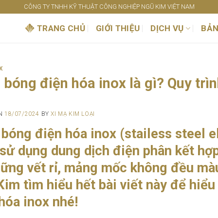
CÔNG TY TNHH KỸ THUẬT CÔNG NGHIỆP NGŨ KIM VIỆT NAM
TRANG CHỦ
GIỚI THIỆU
DỊCH VỤ
BẢN
X
 bóng điện hóa inox là gì? Quy trì
ON
18/07/2024
BY
XI MẠ KIM LOẠI
bóng điện hóa inox (stailess steel e
 sử dụng dung dịch điện phân kết hợp
ững vết rỉ, mảng mốc không đều màu
im tìm hiểu hết bài viết này để hiể
hóa inox nhé!