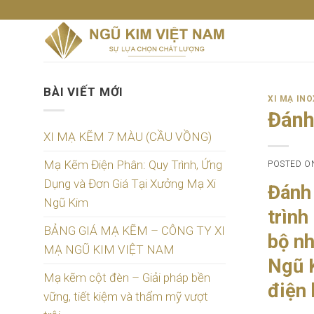
Skip
to
content
BÀI VIẾT MỚI
XI MẠ INO
Đánh
XI MẠ KẼM 7 MÀU (CẦU VỒNG)
Mạ Kẽm Điện Phân: Quy Trình, Ứng
POSTED 
Dụng và Đơn Giá Tại Xưởng Mạ Xi
Đánh 
Ngũ Kim
trình
BẢNG GIÁ MẠ KẼM – CÔNG TY XI
bộ nh
MẠ NGŨ KIM VIỆT NAM
Ngũ K
Mạ kẽm cột đèn – Giải pháp bền
điện 
vững, tiết kiệm và thẩm mỹ vượt