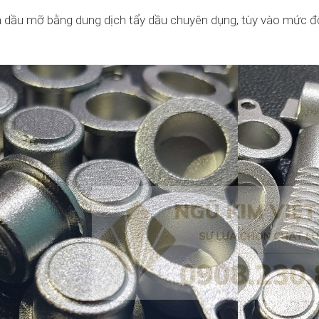
 dầu mỡ bằng dung dịch tẩy dầu chuyên dụng, tùy vào mức độ 