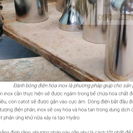
Đánh bóng điện hóa inox là phương pháp giúp cho sản
 inox cần thực hiện sẽ được ngâm trong bể chứa hóa chất để
hiều, còn catot sẽ được gắn vào cực âm. Dòng điện bắt đầu đi
tượng điện phân, inox sẽ oxy hóa và hóa tan trong dung dịch đ
 phản ứng khử nữa xảy ra tạo Hydro.
hẳng định rằng, phương pháp này gần như là cách tốt nhất đ