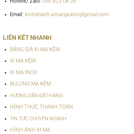
Hotline/ Zalo
:
090 823 08 39
Email
:
kinhdoanh.ximangukim@gmail.com
LIÊN KẾT NHANH
BẢNG GIÁ XI MẠ KẼM
XI MẠ KẼM
XI MẠ INOX
BULONG MẠ KẼM
HƯỚNG DẪN ĐẶT HÀNG
HÌNH THỨC THANH TOÁN
TIN TỨC CHUYÊN NGÀNH
HÌNH ẢNH XI MẠ