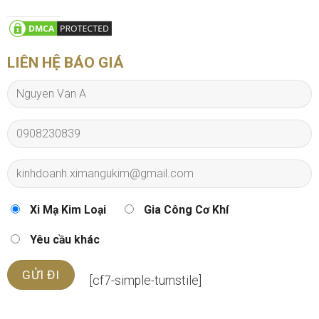
LIÊN HỆ BÁO GIÁ
Xi Mạ Kim Loại
Gia Công Cơ Khí
Yêu cầu khác
[cf7-simple-turnstile]