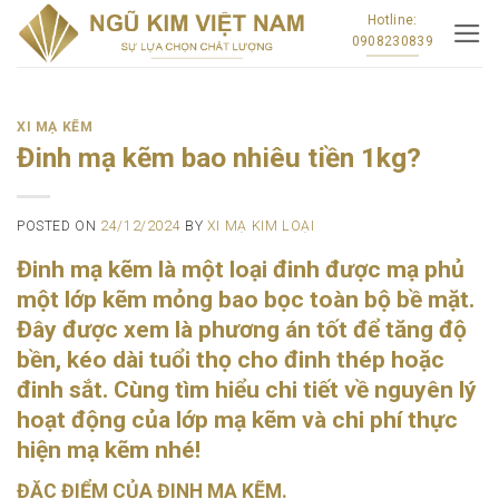
Skip
Hotline:
0908230839
to
content
XI MẠ KẼM
Đinh mạ kẽm bao nhiêu tiền 1kg?
POSTED ON
24/12/2024
BY
XI MẠ KIM LOẠI
Đinh mạ kẽm là một loại đinh được mạ phủ
một lớp kẽm mỏng bao bọc toàn bộ bề mặt.
Đây được xem là phương án tốt để tăng độ
bền, kéo dài tuổi thọ cho đinh thép hoặc
đinh sắt. Cùng tìm hiểu chi tiết về nguyên lý
hoạt động của lớp mạ kẽm và chi phí thực
hiện mạ kẽm nhé!
ĐẶC ĐIỂM CỦA ĐINH MẠ KẼM.