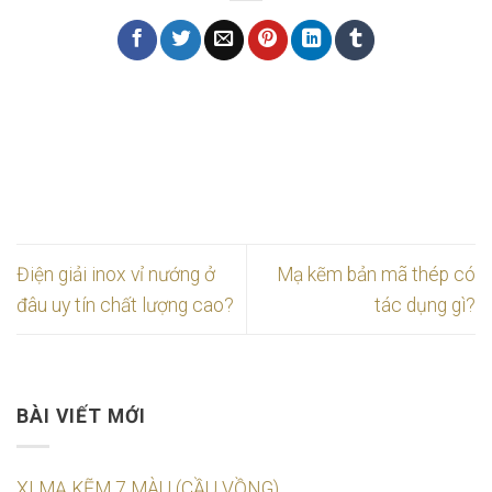
Điện giải inox vỉ nướng ở
Mạ kẽm bản mã thép có
đâu uy tín chất lượng cao?
tác dụng gì?
BÀI VIẾT MỚI
XI MẠ KẼM 7 MÀU (CẦU VỒNG)