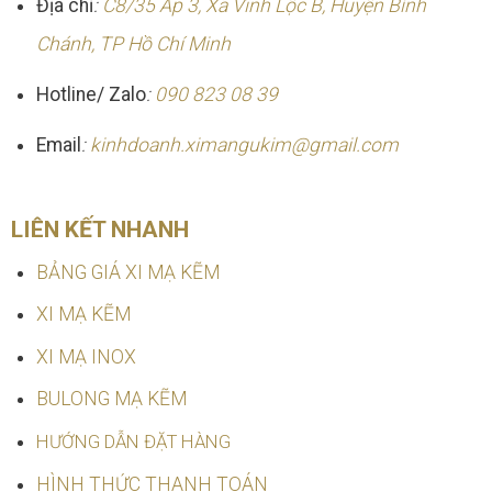
Địa chỉ
:
C8/35 Ấp 3, Xã Vĩnh Lộc B, Huyện Bình
Chánh, TP Hồ Chí Minh
Hotline/ Zalo
:
090 823 08 39
Email
:
kinhdoanh.ximangukim@gmail.com
LIÊN KẾT NHANH
BẢNG GIÁ XI MẠ KẼM
XI MẠ KẼM
XI MẠ INOX
BULONG MẠ KẼM
HƯỚNG DẪN ĐẶT HÀNG
HÌNH THỨC THANH TOÁN