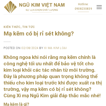
Skip
Hotline:
0908230839
to
content
KIẾN THỨC
,
TIN TỨC
Mạ kẽm có bị rỉ sét không?
POSTED ON
02/08/2024
BY
XI MẠ KIM LOẠI
Không ngoa khi nói rằng mạ kẽm chính là
công nghệ tối ưu nhất để bảo vệ tốt cho
kim loại khỏi các tác nhân từ môi trường.
Đây là phương pháp quan trọng không thể
thiếu cho kim loại trước khi được xuất ra thị
trường, vậy mạ kẽm có bị rỉ sét không?
Cùng Xi mạ Ngũ Kim giải đáp thắc mắc nhé!
Mạ kẽm là gì?