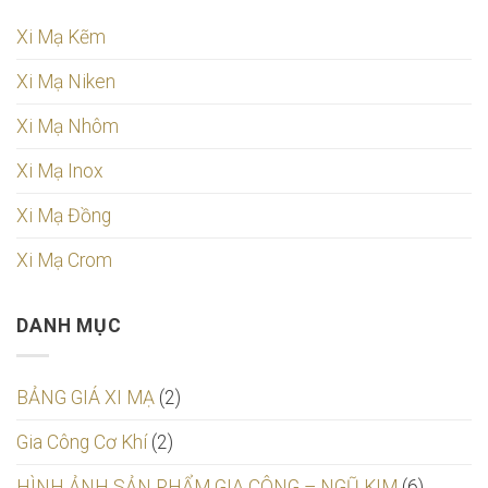
Xi Mạ Kẽm
Xi Mạ Niken
Xi Mạ Nhôm
Xi Mạ Inox
Xi Mạ Đồng
Xi Mạ Crom
DANH MỤC
BẢNG GIÁ XI MẠ
(2)
Gia Công Cơ Khí
(2)
HÌNH ẢNH SẢN PHẨM GIA CÔNG – NGŨ KIM
(6)